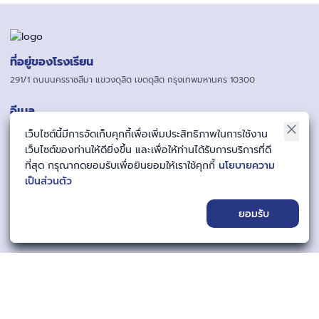
ที่อยู่ของโรงเรียน
291/1 ถนนนครราชสีมา แขวงดุสิต เขตดุสิต กรุงเทพมหานคร 10300
อีเมล
saraban@rachawinit.ac.th
เว็บไซต์นี้มีการจัดเก็บคุกกี้เพื่อเพิ่มประสิทธิภาพในการใช้งาน
เว็บไซต์ของท่านให้ดียิ่งขึ้น และเพื่อให้ท่านได้รับการบริการที่ดี
เบอร์โทรศัพท์
ที่สุด กรุณากดยอมรับเพื่อยินยอมให้เราใช้คุกกี้
นโยบายความ
02-281-2156
เป็นส่วนตัว
06-523-99577
ติดตามเรา
ยอมรับ
สถิติผู้เข้าชม
ขณะนี้
1