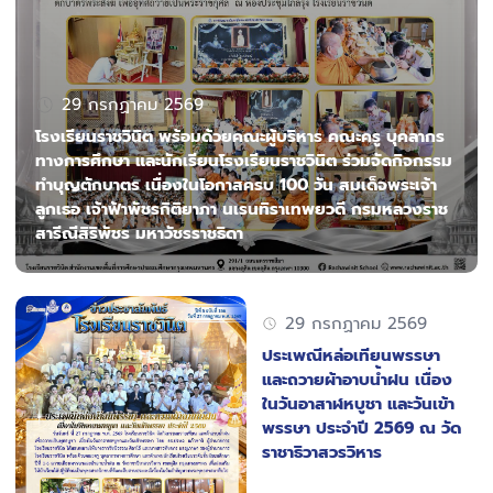
29 กรกฏาคม 2569
โรงเรียนราชวินิต พร้อมด้วยคณะผู้บริหาร คณะครู บุคลากร
ทางการศึกษา และนักเรียนโรงเรียนราชวินิต ร่วมจัดกิจกรรม
ทำบุญตักบาตร เนื่องในโอกาสครบ 100 วัน สมเด็จพระเจ้า
ลูกเธอ เจ้าฟ้าพัชรกิติยาภา นเรนทิราเทพยวดี กรมหลวงราช
สารีณีสิริพัชร มหาวัชรราชธิดา
29 กรกฏาคม 2569
ประเพณีหล่อเทียนพรรษา
และถวายผ้าอาบน้ำฝน เนื่อง
ในวันอาสาฬหบูชา และวันเข้า
พรรษา ประจำปี 2569 ณ วัด
ราชาธิวาสวรวิหาร