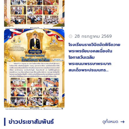
28 กรกฏาคม 2569
โรงเรียนราชวินิตจัดพิธีถวาย
พระพรชัยมงคลเนื่องใน
โอกาสวันเฉลิม
พระชนมพรรษาพระบาท
สมเด็จพระปรเมนทร
รามาธิบดีศรีสินทร มหาวชิรา
ลงกรณ พระวชิรเกล้าเจ้าอยู่
หัว (ในหลวงรัชกาลที่ 10)
ข่าวประชาสัมพันธ์
ดูทั้งหมด