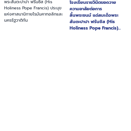
โรงเรียนราชวินิตขอถวาย
ความอาลัยต่อการ
สิ้นพระชนม์ แด่สมเด็จพระ
สันตะปาปา ฟรันซิส (His
Holiness Pope Francis)
ประมุขแห่งศาสนานิกาย
โรมันคาทอลิกและ
นครรัฐวาติกัน