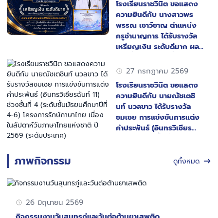
โรงเรียนราชวินิต ขอแสดง
ความยินดีกับ นางสาวพร
พรรณ เชาว์ชาญ ตำแหน่ง
ครูชำนาญการ ได้รับรางวัล
เหรียญเงิน ระดับดีมาก ผล
งานที่มีการปฏิบัติที่เป็นเลิศ
(Best Practice) ประเภท ผู้
27 กรกฏาคม 2569
สร้างสื่อเทคโนโลยีดีจิทัล
โรงเรียนราชวินิต ขอแสดง
(ระดับประถมศึกษา)
ความยินดีกับ นายณัชเตชิ
นท์ นวลขาว ได้รับรางวัล
ชมเชย การแข่งขันการแต่ง
คำประพันธ์ (อินทรวิเชียร
ฉันท์ 11) ช่วงชั้นที่ 4 (ระดับ
ชั้นมัธยมศึกษาปีที่ 4-6)
ภาพกิจกรรม
โครงการรักษ์ภาษาไทย เนื่อง
ดูทั้งหมด
ในสัปดาห์วันภาษาไทยแห่ง
ชาติ ปี 2569 (ระดับประเทศ)
26 มิถุนายน 2569
กิจกรรมงานวันสุนทรภู่และวันต่อต้านยาเสพติด