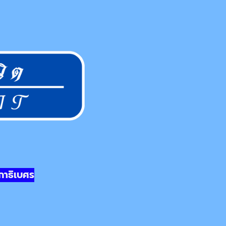
าธิเบศร