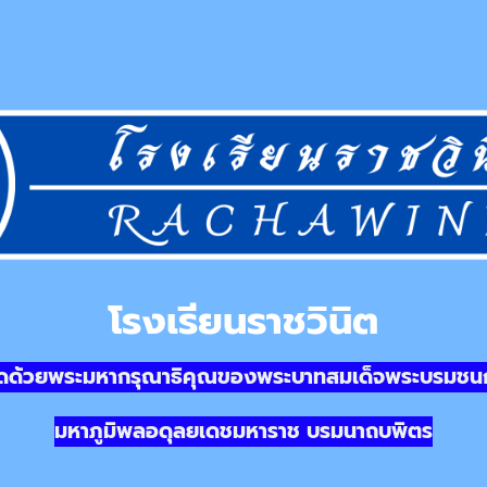
โรงเรียนราชวินิต
นิดด้วยพระมหากรุณาธิคุณของพระบาทสมเด็จพระบรมชนก
มหาภูมิพลอดุลยเดชมหาราช บรมนาถบพิตร